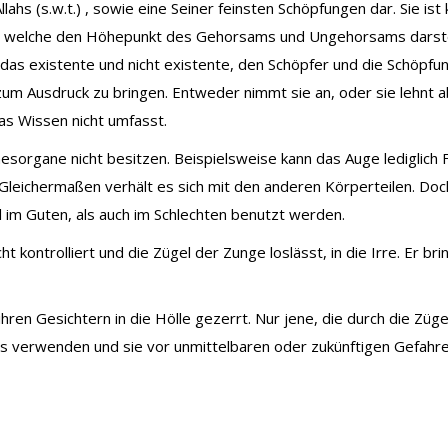
hs (s.w.t.) , sowie eine Seiner feinsten Schöpfungen dar. Sie ist k
 welche den Höhepunkt des Gehorsams und Ungehorsams darstel
 das existente und nicht existente, den Schöpfer und die Schöpfung
 Ausdruck zu bringen. Entweder nimmt sie an, oder sie lehnt ab.
das Wissen nicht umfasst.
nnesorgane nicht besitzen. Beispielsweise kann das Auge lediglic
leichermaßen verhält es sich mit den anderen Körperteilen. Doch
hl im Guten, als auch im Schlechten benutzt werden.
ht kontrolliert und die Zügel der Zunge loslässt, in die Irre. Er
en Gesichtern in die Hölle gezerrt. Nur jene, die durch die Zügel
its verwenden und sie vor unmittelbaren oder zukünftigen Gefah