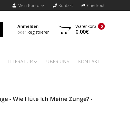
Mein Konto
Kontakt
Checkout
Anmelden
Warenkorb
0
0,00€
oder
Registrieren
LITERATUR
ÜBER UNS
KONTAKT
ge - Wie Hüte Ich Meine Zunge? -