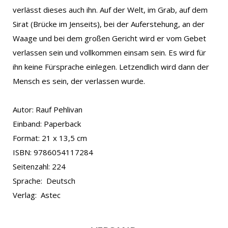
verlässt dieses auch ihn. Auf der Welt, im Grab, auf dem
Sirat (Brücke im Jenseits), bei der Auferstehung, an der
Waage und bei dem großen Gericht wird er vom Gebet
verlassen sein und vollkommen einsam sein. Es wird für
ihn keine Fürsprache einlegen. Letzendlich wird dann der
Mensch es sein, der verlassen wurde.
Autor: Rauf Pehlivan
Einband: Paperback
Format: 21 x 13,5 cm
ISBN: 9786054117284
Seitenzahl: 224
Sprache: Deutsch
Verlag: Astec