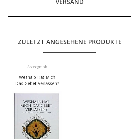
VERSAND
ZULETZT ANGESEHENE PRODUKTE
Astecgmbh
Weshalb Hat Mich
Das Gebet Verlassen?