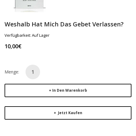
Weshalb Hat Mich Das Gebet Verlassen?
Verfügbarkeit:
Auf Lager
10,00€
Menge:
In Den Warenkorb
Jetzt Kaufen