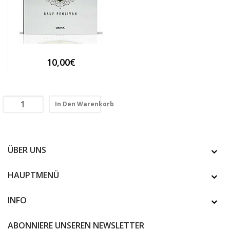
10,00€
In Den Warenkorb
ÜBER UNS
HAUPTMENÜ
INFO
ABONNIERE UNSEREN NEWSLETTER